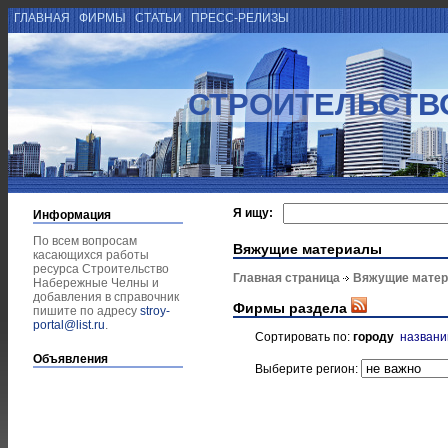
ГЛАВНАЯ
ФИРМЫ
СТАТЬИ
ПРЕСС-РЕЛИЗЫ
СТРОИТЕЛЬСТВ
Я ищу:
Информация
По всем вопросам
Вяжущие материалы
касающихся работы
ресурса Строительство
Главная страница
Вяжущие мате
Набережные Челны и
добавления в справочник
Фирмы раздела
пишите по адресу
stroy-
portal@list.ru
.
Сортировать по:
городу
назван
Объявления
Выберите регион: