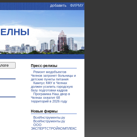
добавить
ФИРМУ
ЧЕЛНЫ
Пресс-релизы
Ремонт медобъектов
Челнов затронет больницы и
детские пункты питания
Кампус КФУ в Челнах
должен усилить городскую
базу подготовки кадров
Программа Наш двор в
Челнах охватит 68
территорий в 2026 году
Новые фирмы
ВсеИнструменты.ру
ВсеИнструменты.ру
ООО
ЭКСПЕРТСТРОЙКОМПЛЕКС