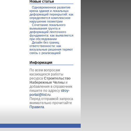
Новые статьи
Одновременное развитие
крена здания и локальных
деформаций перекрытий: как
определяется комплексное
нарушение геометрии
Сочетание локального
вымывания грунта и
деформаций ленточного
фундамента: как выявляется
при обследовании
Дизайн без границ
ответственности: как
визуальные решения теряют
связь с реализацией
Информация
По всем вопросам
касающихся работы
ресурса
Строительство
Набережные Челны
и
добавления в справочник
пишите по адресу
stroy-
portal@list.ru
.
Перед отправкой запроса
внимательно прочитайте
Правила
.