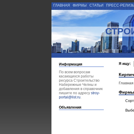
ГЛАВНАЯ
ФИРМЫ
СТАТЬИ
ПРЕСС-РЕЛИЗ
СТРО
Я ищу:
Информация
По всем вопросам
Кирпич
касающихся работы
ресурса Строительство
Главная
Набережные Челны и
добавления в справочник
Фирмы
пишите по адресу
stroy-
portal@list.ru
.
Сорт
Объявления
Выбе