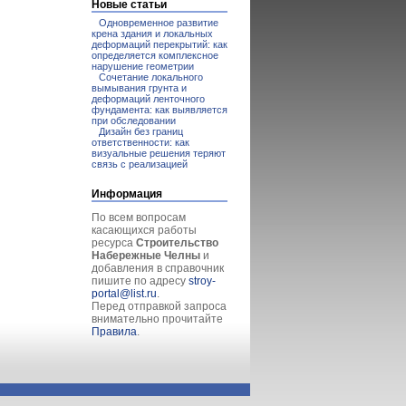
Новые статьи
Одновременное развитие
крена здания и локальных
деформаций перекрытий: как
определяется комплексное
нарушение геометрии
Сочетание локального
вымывания грунта и
деформаций ленточного
фундамента: как выявляется
при обследовании
Дизайн без границ
ответственности: как
визуальные решения теряют
связь с реализацией
Информация
По всем вопросам
касающихся работы
ресурса
Строительство
Набережные Челны
и
добавления в справочник
пишите по адресу
stroy-
portal@list.ru
.
Перед отправкой запроса
внимательно прочитайте
Правила
.