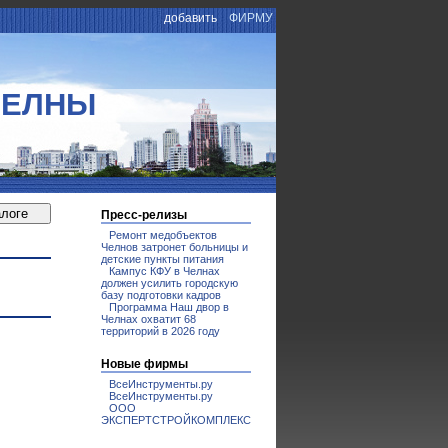
добавить
ФИРМУ
ЧЕЛНЫ
Пресс-релизы
Ремонт медобъектов
Челнов затронет больницы и
детские пункты питания
Кампус КФУ в Челнах
должен усилить городскую
базу подготовки кадров
Программа Наш двор в
Челнах охватит 68
территорий в 2026 году
Новые фирмы
ВсеИнструменты.ру
ВсеИнструменты.ру
ООО
ЭКСПЕРТСТРОЙКОМПЛЕКС