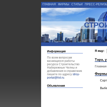
ГЛАВНАЯ
ФИРМЫ
СТАТЬИ
ПРЕСС-РЕЛИЗ
СТРО
Я ищу:
Информация
По всем вопросам
Тара, 
касающихся работы
ресурса Строительство
Главная
Набережные Челны и
добавления в справочник
Фирмы
пишите по адресу
stroy-
portal@list.ru
.
Сорт
Объявления
Выбе