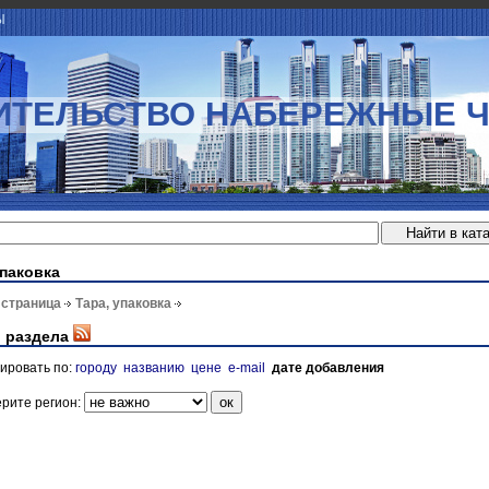
Ы
ИТЕЛЬСТВО НАБЕРЕЖНЫЕ 
упаковка
 страница
Тара, упаковка
 раздела
ировать по:
городу
названию
цене
e-mail
дате добавления
рите регион: