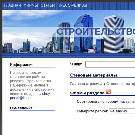
ГЛАВНАЯ
ФИРМЫ
СТАТЬИ
ПРЕСС-РЕЛИЗЫ
СТРОИТЕЛЬСТВ
Я ищу:
Информация
По всем вопросам
Стеновые материалы
касающихся работы
ресурса Строительство
Главная страница
Стеновые мате
Набережные Челны и
добавления в справочник
Фирмы раздела
пишите по адресу
stroy-
portal@list.ru
.
Сортировать по:
городу
названи
Объявления
Выберите регион: