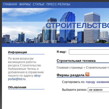
ГЛАВНАЯ
ФИРМЫ
СТАТЬИ
ПРЕСС-РЕЛИЗЫ
СТРОИТЕЛЬСТВ
Я ищу:
Информация
По всем вопросам
Строительная техника
касающихся работы
ресурса Строительство
Главная страница
Строительная т
Набережные Челны и
добавления в справочник
Фирмы раздела
пишите по адресу
stroy-
portal@list.ru
.
Сортировать по:
городу
названи
Объявления
Выберите регион: